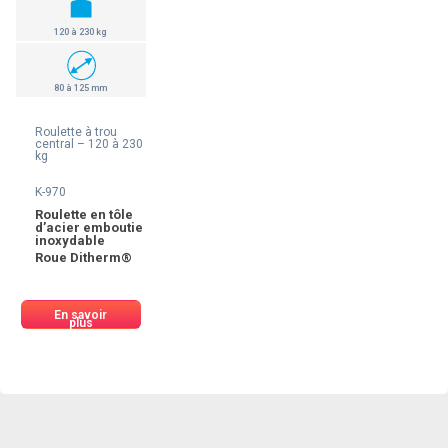
120 à 230 kg
80 à 125 mm
Roulette à trou
central – 120 à 230
kg
K-970
Roulette en tôle
d’acier emboutie
inoxydable
Roue Ditherm®
En savoir
plus