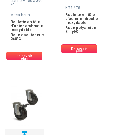
platine – 150 à 300
kg
K-77 / 78
Roulette en tôle
Mecatherm
d’acier emboutie
Roulette en tôle
inoxydable
d’acier emboutie
Roue polyamide
inoxydable
Ernyl®
Roue caoutchouc
260°C
En savoir
plus
En savoir
plus