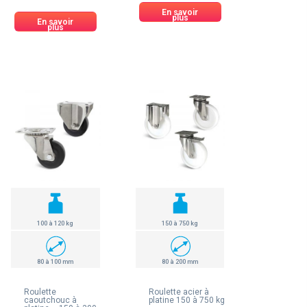
En savoir
plus
En savoir
plus
100 à 120 kg
150 à 750 kg
80 à 100 mm
80 à 200 mm
Roulette
Roulette acier à
caoutchouc à
platine 150 à 750 kg