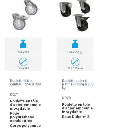
250 à 300
140 à 230 kg
125 à 200
80 à 125 mm
Roulette à trou
Roulette acier à
central – 250 à 300
platine -140kg à 230
kg
K-271
K-970
Roulette en tôle
Roulette en tôle
d’acier emboutie
d’acier emboutie
inoxydable
inoxydable
Roue
Roue Ditherm®
polyuréthane
conductrice
Corps polyamide