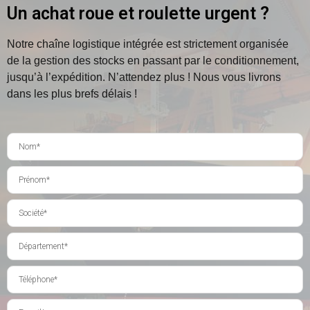
Un achat roue et roulette urgent ?
Notre chaîne logistique intégrée est strictement organisée
de la gestion des stocks en passant par le conditionnement,
jusqu’à l’expédition.
N’attendez plus ! Nous vous livrons
dans les plus brefs délais !