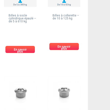
De 5 à 300 kg
De 10 à 55 kg
Billes à socle
Billes à collerette –
cylindrique épaulé –
de 10 à 125 kg
de 5 à 610 kg
En savoir
plus
En savoir
plus