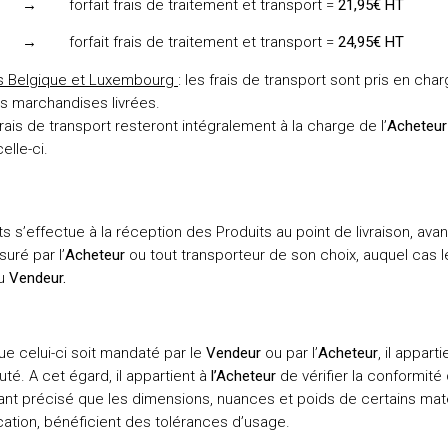
rfait frais de traitement et transport =
21,95€ HT
rfait frais de traitement et transport =
24,95€ HT
ors Belgique et Luxembourg
: les frais de transport sont pris en char
es marchandises livrées.
 frais de transport resteront intégralement à la charge de l’
Acheteur
lle-ci.
its s’effectue à la réception des Produits au point de livraison, a
uré par l’
Acheteur
ou tout transporteur de son choix, auquel cas l
du
Vendeur.
ue celui-ci soit mandaté par le
Vendeur
ou par l’
Acheteur
, il apparti
é. A cet égard, il appartient à
l’Acheteur
de vérifier la conformité
tant précisé que les dimensions, nuances et poids de certains mat
ication, bénéficient des tolérances d’usage.