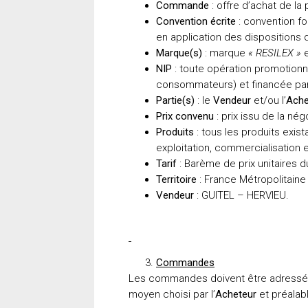
Commande
: offre d’achat de la p
Convention écrite
: convention fo
en application des dispositions 
Marque(s)
: marque
« RESILEX »
e
NIP
: toute opération promotionne
consommateurs) et financée par 
Partie(s)
: le
Vendeur
et/ou l’
Ache
Prix convenu
: prix issu de la né
Produits
: tous les produits exis
exploitation, commercialisation et
Tarif
: Barème de prix unitaires 
Territoire
: France Métropolitain
Vendeur
: GUITEL – HERVIEU.
Commandes
Les commandes doivent être adressé
moyen choisi par l’
Acheteur
et préalab