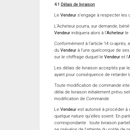
4.1
Délais de livraison
Le
Vendeur
s’engage à respecter les d
L’Acheteur pourra, sur demande, béné
Vendeur
indiquera alors à l’
Acheteur
le
Conformément à l’article 14 ci-après, e
du
Vendeur
à l’une quelconque de ses o
sur le chiffrage duquel le
Vendeur
et l’
Les délais de livraison acceptés par le
ayant pour conséquence de retarder la 
Toute modification de commande inter
délai de livraison initialement prévu 
modification de Commande.
Le
Vendeur
est autorisé à procéder à d
quelque nature qu’elles soient. En parti
correspondante : toute livraison part
se prévaloir de l’attente du solde de p