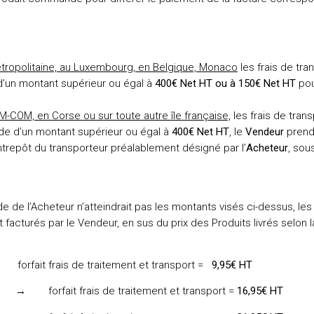
étropolitaine, au Luxembourg, en Belgique, Monaco
les frais de tra
’un montant supérieur ou égal à
400€ Net HT ou à 150€ Net HT
po
M-COM, en Corse ou sur toute autre île française,
les frais de trans
e d’un montant supérieur ou égal à
400€ Net HT
, le
Vendeur
prend
trepôt du transporteur préalablement désigné par l’
Acheteur
, sou
de l’Acheteur n’atteindrait pas les montants visés ci-dessus, les f
 facturés par le Vendeur, en sus du prix des Produits livrés selon la
frais de traitement et transport =
9,95€ HT
fait frais de traitement et transport =
16,95€ HT