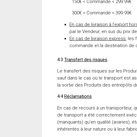
150€ < Commande < 299.99€ → fo
300€ < Commande < 399.99€ → fo
En cas de livraison à l’export h
par le Vendeur, en sus du prix d
En cas de livraison express
, les
commande et la destination de ce
4.3
Transfert des risques
Le transfert des risques sur les Produ
sauf dans le cas où le transport est ass
la sortie des Produits des entrepôts 
4.4
Réclamations
En cas de recours à un transporteur, q
de transport a été correctement exécut
(manquants) qu’en qualité (avaries), é
inhérentes à leur nature ou à leur fabr