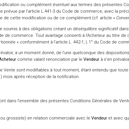
modification ou complément éventuel aux termes des présentes Co
ite prévue par l’article L.441-3 du Code de commerce, avec la pré
re de cette modification ou de ce complément (cf. article «
Conven
e soumis à des obligations créant un déséquilibre significatif dans 
u Code de commerce. Tout avantage consenti à l’Acheteur au titre de
portionnée » conformément à l’article L. 442-1, I, 1° du Code de co
évaloir, à un moment donné, de l’une quelconque des disposition
Acheteur
comme valant renonciation par le
Vendeur
à s’en prévaloi
 Vente sont modifiables à tout moment, étant entendu que toute é
1) mois après réception de la notification.
t dans l’ensemble des présentes Conditions Générales de Vente, 
nt ou grossiste) en relation commerciale avec le
Vendeur
et avec qu