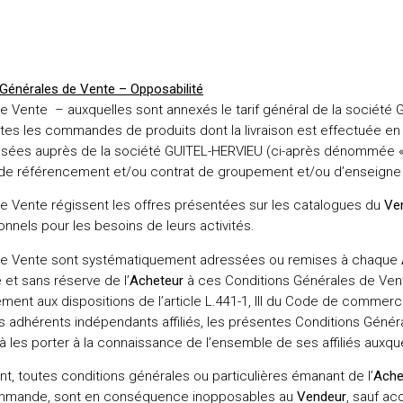
 Générales de Vente – Opposabilité
 Vente – auxquelles sont annexés le tarif général de la société
utes les commandes de produits dont la livraison est effectuée en
assées auprès de la société GUITEL-HERVIEU (ci-après dénommée 
t de référencement et/ou contrat de groupement et/ou d’enseigne
e Vente régissent les offres présentées sur les catalogues du
Ve
nnels pour les besoins de leurs activités.
de Vente sont systématiquement adressées ou remises à chaque
et sans réserve de l’
Acheteur
à ces Conditions Générales de Vent
ent aux dispositions de l’article L.441-1, III du Code de comme
s adhérents indépendants affiliés, les présentes Conditions Génér
 les porter à la connaissance de l’ensemble de ses affiliés auxqu
t, toutes conditions générales ou particulières émanant de l’
Ache
commande, sont en conséquence inopposables au
Vendeur
, sauf ac