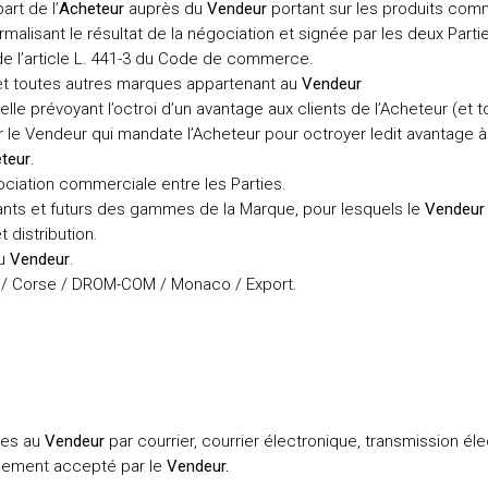
art de l’
Acheteur
auprès du
Vendeur
portant sur les produits comm
rmalisant le résultat de la négociation et signée par les deux Parti
de l’article L. 441-3 du Code de commerce.
t toutes autres marques appartenant au
Vendeur
lle prévoyant l’octroi d’un avantage aux clients de l’Acheteur (et t
le Vendeur qui mandate l’Acheteur pour octroyer ledit avantage à 
teur
.
gociation commerciale entre les Parties.
tants et futurs des gammes de la Marque, pour lesquels le
Vendeur
 distribution.
du
Vendeur
.
e / Corse / DROM-COM / Monaco / Export.
es au
Vendeur
par courrier, courrier électronique, transmission éle
lement accepté par le
Vendeur.