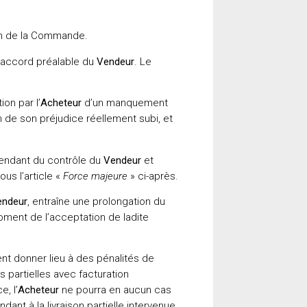
ion de la Commande.
’accord préalable du
Vendeur
. Le
on par l’
Acheteur
d’un manquement
n de son préjudice réellement subi, et
endant du contrôle du
Vendeur
et
us l’article «
Force majeure
» ci-après.
endeur
, entraîne une prolongation du
ent de l’acceptation de ladite
ent donner lieu à des pénalités de
s partielles avec facturation
, l’
Acheteur
ne pourra en aucun cas
nt à la livraison partielle intervenue.