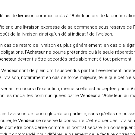
élais de livraison communiqués à l’
Acheteur
lors de la confirmat
ficier d’une livraison expresse de sa commande sous réserve de l
 coût de la livraison ainsi qu’un délai indicatif de livraison.
n cas de retard de livraison et, plus généralement, en cas d’allégati
bligations, l’
Acheteur
ne pourra prétendre qu’à la seule réparatio
Acheteur
devront s’être accordés préalablement à tout paiement.
Vendeur
sont de plein droit suspendus par tout évènement indép
livraison, notamment en cas de force majeure, telle que définie so
venant en cours d’exécution, même si elle est acceptée par le
V
selon les modalités communiquées par le
Vendeur
à l’
Acheteur
au mom
es livraisons de façon globale ou partielle, sans qu’elles ne puiss
culier, le
Vendeur
se réserve la possibilité d’effectuer des livraison
ielle doit être considérée comme un contrat séparé. En conséquence
roduit commandé pour différer le paiement de la facture corresponda