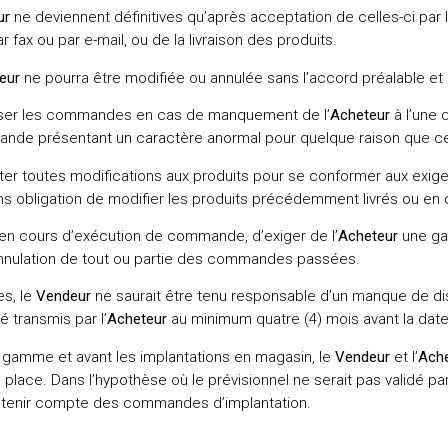
ur
ne deviennent définitives qu’après acceptation de celles-ci par 
fax ou par e-mail, ou de la livraison des produits.
eur
ne pourra être modifiée ou annulée sans l’accord préalable et 
fuser les commandes en cas de manquement de l’
Acheteur
à l’une 
nde présentant un caractère anormal pour quelque raison que ce
rter toutes modifications aux produits pour se conformer aux exig
ans obligation de modifier les produits précédemment livrés ou 
en cours d’exécution de commande, d’exiger de l’
Acheteur
une gar
’annulation de tout ou partie des commandes passées.
s, le
Vendeur
ne saurait être tenu responsable d’un manque de dispo
 transmis par l’
Acheteur
au minimum quatre (4) mois avant la date 
gamme et avant les implantations en magasin, le
Vendeur
et l’
Ache
 place. Dans l’hypothèse où le prévisionnel ne serait pas validé par 
s tenir compte des commandes d’implantation.