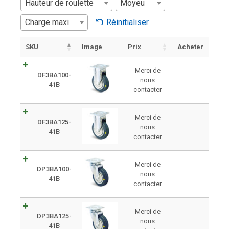
Hauteur de roulette
Moyeu
Charge maxi
Réinitialiser
SKU
Image
Prix
Acheter
Merci de
DF3BA100-
nous
41B
contacter
Merci de
DF3BA125-
nous
41B
contacter
Merci de
DP3BA100-
nous
41B
contacter
Merci de
DP3BA125-
nous
41B