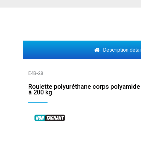
Description détai
E4B-28
Roulette polyuréthane corps polyamide
à 200 kg