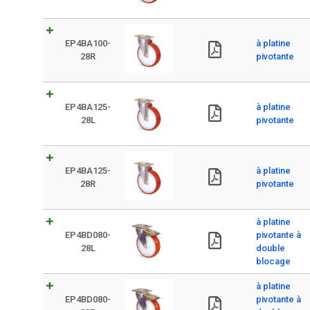
EP4BA100-
à platine
28R
pivotante
EP4BA125-
à platine
28L
pivotante
EP4BA125-
à platine
28R
pivotante
à platine
EP4BD080-
pivotante à
28L
double
blocage
à platine
EP4BD080-
pivotante à