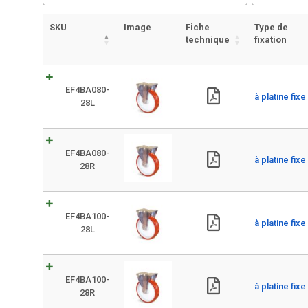
SKU
Image
Fiche
Type de
technique
fixation
EF4BA080-
à platine fixe
28L
EF4BA080-
à platine fixe
28R
EF4BA100-
à platine fixe
28L
EF4BA100-
à platine fixe
28R