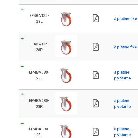
EF4BA125-
à platine fixe
28L
EF4BA125-
à platine fixe
28R
EP4BA080-
à platine
28L
pivotante
EP4BA080-
à platine
28R
pivotante
EP4BA100-
à platine
28L
pivotante