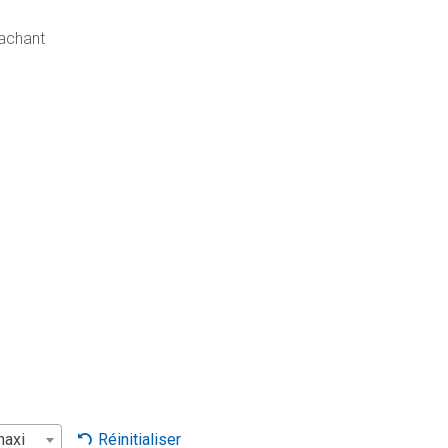
tachant
maxi
Réinitialiser