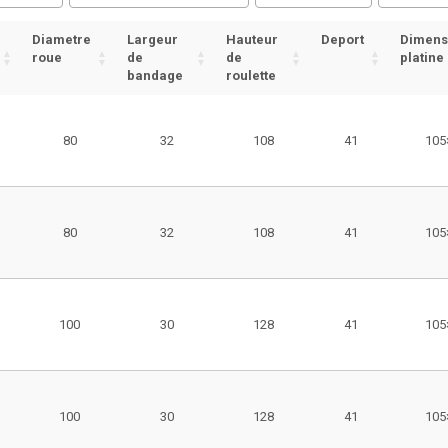
Diametre
Largeur
Hauteur
Deport
Dimens
roue
de
de
platine
bandage
roulette
80
32
108
41
105
80
32
108
41
105
100
30
128
41
105
100
30
128
41
105