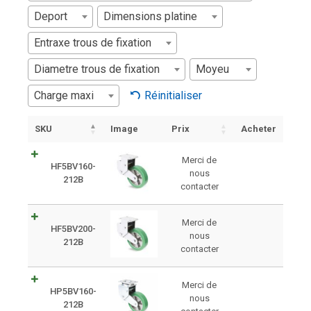
Deport
Dimensions platine
Entraxe trous de fixation
Diametre trous de fixation
Moyeu
Charge maxi
Réinitialiser
SKU
Image
Prix
Acheter
Merci de
HF5BV160-
nous
212B
contacter
Merci de
HF5BV200-
nous
212B
contacter
Merci de
HP5BV160-
nous
212B