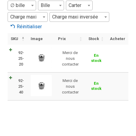
∅ bille
Bille
Carter
Charge maxi
Charge maxi inversée
Réinitialiser
SKU
Image
Prix
Stock
Acheter
92-
Merci de
En
25-
nous
stock
20
contacter
92-
Merci de
En
25-
nous
stock
40
contacter