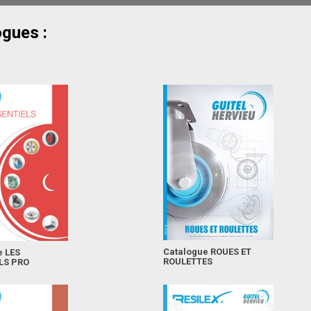
ogues :
Catalogue ROUES ET
e LES
ROULETTES
LS PRO