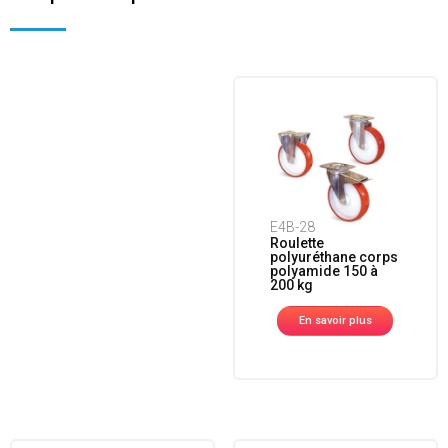
E4B-28
Roulette
polyuréthane corps
polyamide 150 à
200 kg
En savoir plus