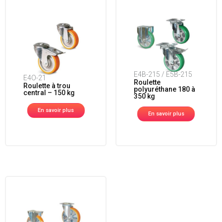
E4B-215 / E5B-215
E4O-21
Roulette
Roulette à trou
polyuréthane 180 à
central – 150 kg
350 kg
En savoir plus
En savoir plus