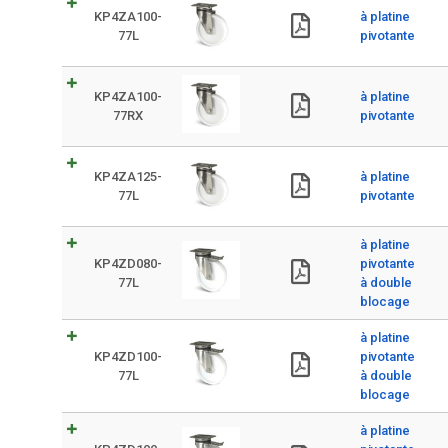
KP4ZA100-
à platine
77L
pivotante
KP4ZA100-
à platine
77RX
pivotante
KP4ZA125-
à platine
77L
pivotante
à platine
KP4ZD080-
pivotante
77L
à double
blocage
à platine
KP4ZD100-
pivotante
77L
à double
blocage
à platine