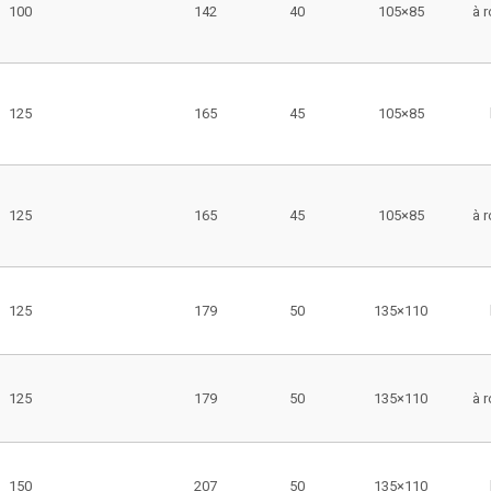
100
142
40
105×85
à 
125
165
45
105×85
125
165
45
105×85
à 
125
179
50
135×110
125
179
50
135×110
à 
150
207
50
135×110