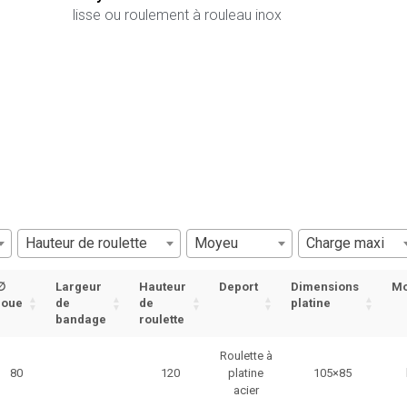
lisse ou roulement à rouleau inox
Hauteur de roulette
Moyeu
Charge maxi
∅
Largeur
Hauteur
Deport
Dimensions
M
roue
de
de
platine
bandage
roulette
Roulette à
80
120
platine
105×85
acier