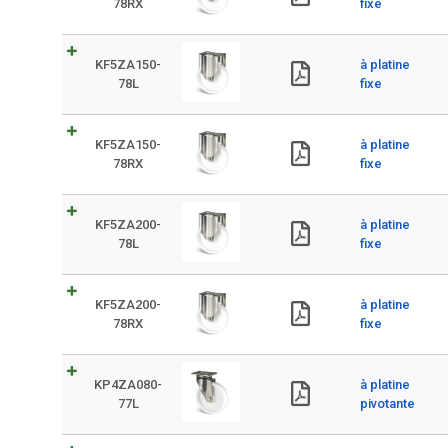
78RX
fixe
KF5ZA150-
à platine
78L
fixe
KF5ZA150-
à platine
78RX
fixe
KF5ZA200-
à platine
78L
fixe
KF5ZA200-
à platine
78RX
fixe
KP4ZA080-
à platine
77L
pivotante