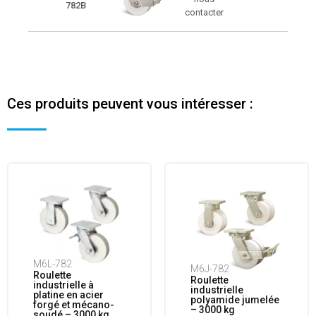
782B
contacter
Ces produits peuvent vous intéresser :
M6L-782
M6J-782
Roulette
Roulette
industrielle à
industrielle
platine en acier
polyamide jumelée
forgé et mécano-
– 3000 kg
soudé – 3000 kg