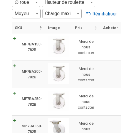
∅ roue
Hauteur de roulette
Moyeu
Charge maxi
Réinitialiser
SKU
Image
Prix
Acheter
Merci de
MF7BA150-
nous
782B
contacter
Merci de
MF7BA200-
nous
782B
contacter
Merci de
MF7BA250-
nous
782B
contacter
Merci de
MP7BA150-
nous
782B