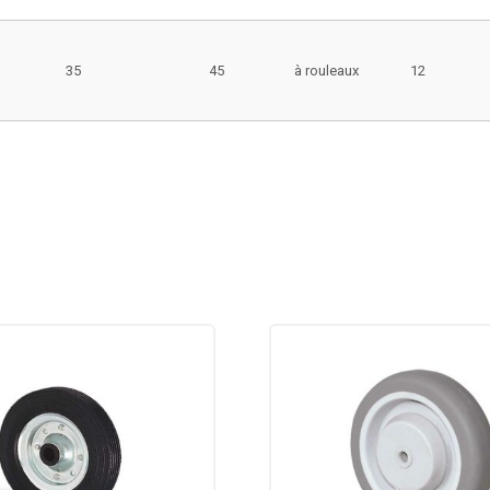
35
45
à rouleaux
12