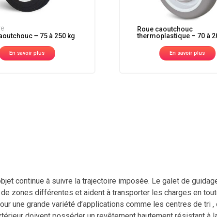
re
Roue caoutchouc
aoutchouc – 75 à 250 kg
thermoplastique – 70 à 2
En savoir plus
En savoir plus
jet continue à suivre la trajectoire imposée. Le galet de guidage 
e zones différentes et aident à transporter les charges en tout
és pour une grande variété d’applications comme les centres de tri
térieur doivent posséder un revêtement hautement résistant à la 