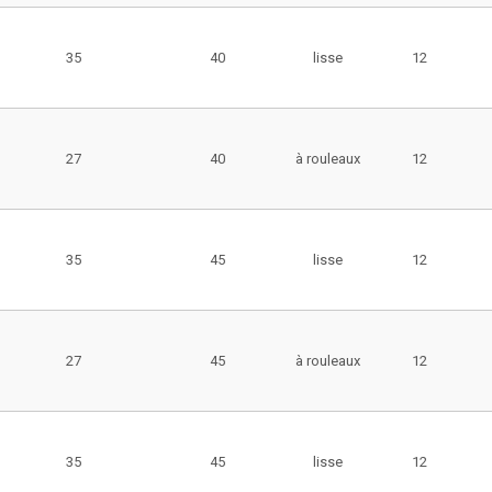
35
40
lisse
12
27
40
à rouleaux
12
35
45
lisse
12
27
45
à rouleaux
12
35
45
lisse
12