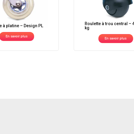
Roulette à trou central – 
e à platine – Design PL
kg
En savoir plus
En savoir plus