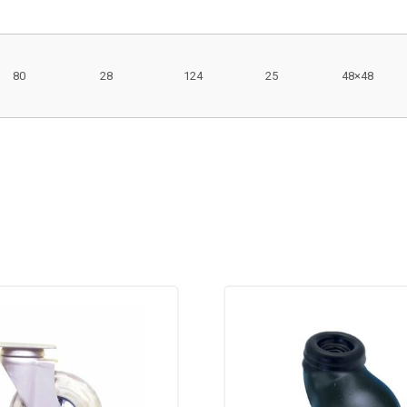
80
28
124
25
48×48