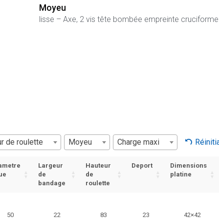
Moyeu
lisse – Axe, 2 vis tête bombée empreinte cruciforme
r de roulette
Moyeu
Charge maxi
Réiniti
ametre
Largeur
Hauteur
Deport
Dimensions
ue
de
de
platine
bandage
roulette
50
22
83
23
42×42