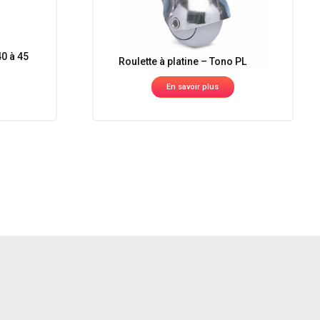
40 à 45
Roulette à platine – Tono PL
En savoir plus