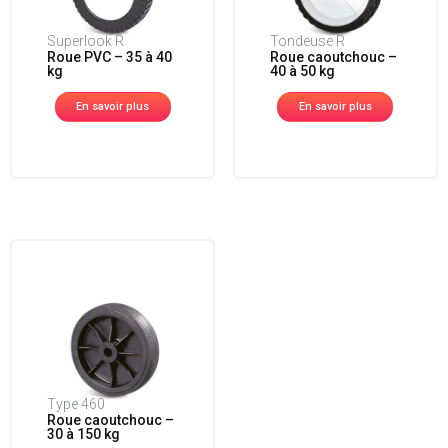
Superlook R
Tondeuse R
Roue PVC – 35 à 40
Roue caoutchouc –
kg
40 à 50 kg
En savoir plus
En savoir plus
Type 460
Roue caoutchouc –
30 à 150 kg