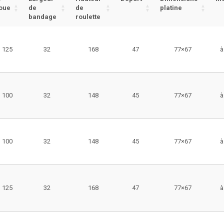
oue
de
de
platine
bandage
roulette
125
32
168
47
77×67
à
100
32
148
45
77×67
à
100
32
148
45
77×67
à
125
32
168
47
77×67
à