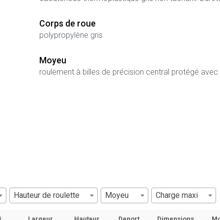
Corps de roue
polypropylène gris
Moyeu
roulement à billes de précision central protégé avec p
Hauteur de roulette
Moyeu
Charge maxi
∅
Largeur
Hauteur
Deport
Dimensions
M