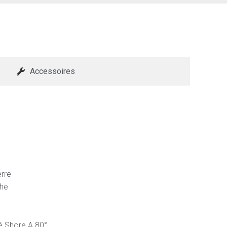
Accessoires
erre
che
é Shore A 80°