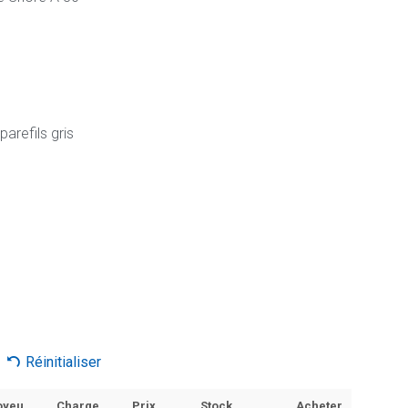
arefils gris
Réinitialiser
oyeu
Charge
Prix
Stock
Acheter