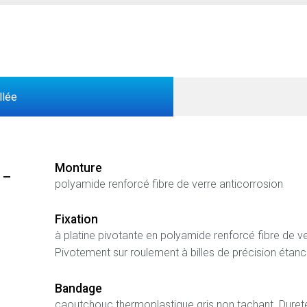
llée
Monture
 –
polyamide renforcé fibre de verre anticorrosion
Fixation
à platine pivotante en polyamide renforcé fibre de v
Pivotement sur roulement à billes de précision étan
Bandage
caoutchouc thermoplastique gris non tachant. Duret