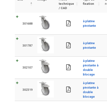
technique
fixation
r
/ CAD
à platine
301688
pivotante
à platine
301787
pivotante
à platine
pivotante à
302107
double
blocage
à platine
pivotante à
302319
double
blocage