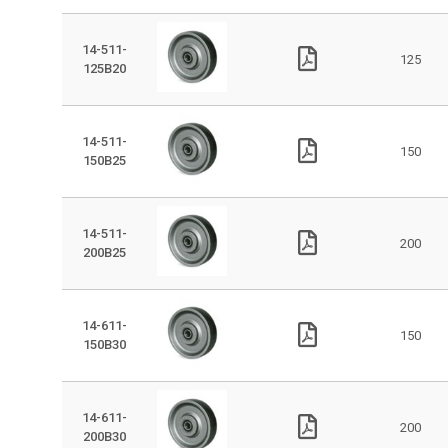
14-511-
125
125B20
14-511-
150
150B25
14-511-
200
200B25
14-611-
150
150B30
14-611-
200
200B30