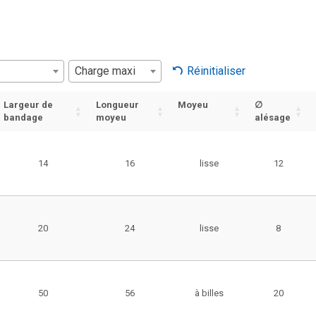
Charge maxi
Réinitialiser
Largeur de
Longueur
Moyeu
∅
bandage
moyeu
alésage
14
16
lisse
12
20
24
lisse
8
50
56
à billes
20