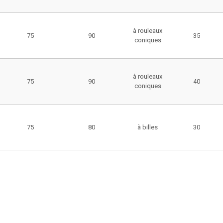
à rouleaux
75
90
35
coniques
à rouleaux
75
90
40
coniques
75
80
à billes
30