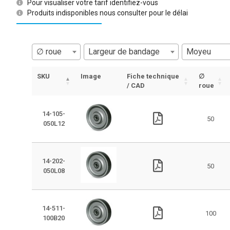
Pour visualiser votre tarif identifiez-vous
Produits indisponibles nous consulter pour le délai
∅ roue
Largeur de bandage
Moyeu
SKU
Image
Fiche technique
∅
/ CAD
roue
14-105-
50
050L12
14-202-
50
050L08
14-511-
100
100B20