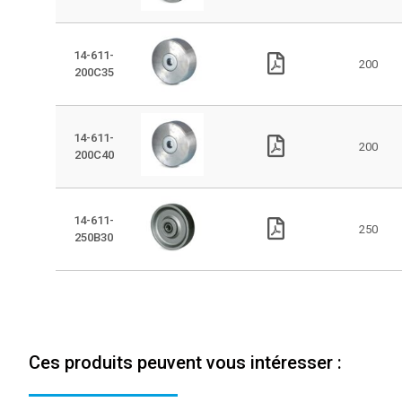
14-611-
200
200C35
14-611-
200
200C40
14-611-
250
250B30
Ces produits peuvent vous intéresser :