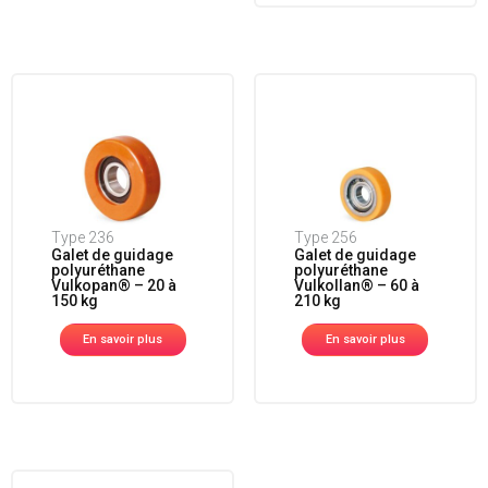
Type 236
Type 256
Galet de guidage
Galet de guidage
polyuréthane
polyuréthane
Vulkopan® – 20 à
Vulkollan® – 60 à
150 kg
210 kg
En savoir plus
En savoir plus