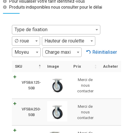
Pour visualiser votre tarif identifiez-vous
Produits indisponibles nous consulter pour le délai
Type de fixation
∅ roue
Hauteur de roulette
Moyeu
Charge maxi
Réinitialiser
SKU
Image
Prix
Acheter
Merci de
VF5BA125-
nous
50B
contacter
Merci de
VF5BA250-
nous
50B
contacter