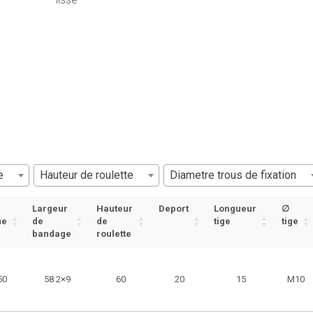
e
Hauteur de roulette
Diametre trous de fixation
Largeur
Hauteur
Deport
Longueur
∅
ue
de
de
tige
tige
bandage
roulette
50
58 2×9
60
20
15
M10