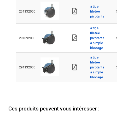
à tige
251132000
filetée
pivotante
à tige
filetée
291092000
pivotante
à simple
blocage
à tige
filetée
291132000
pivotante
à simple
blocage
Ces produits peuvent vous intéresser :