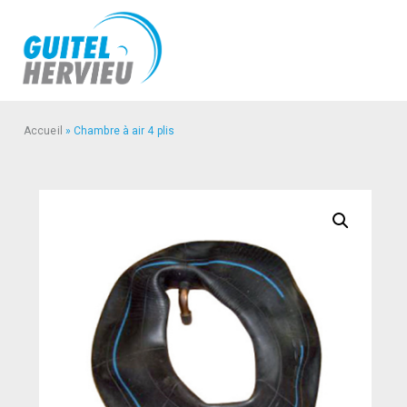
Accueil
»
Chambre à air 4 plis