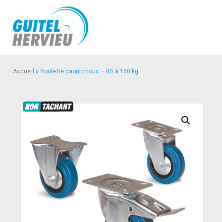
Accueil
»
Roulette caoutchouc – 80 à 150 kg