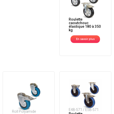
Roulette
caoutchouc
élastique 180 à 350
kg
En savoir plus
E4B-571 / E5B-571
Roll Polyamide
Roulette