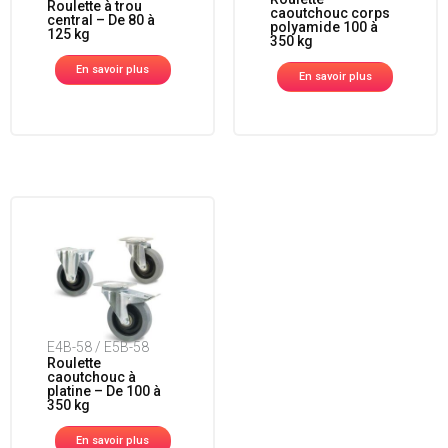
Roulette à trou
caoutchouc corps
central – De 80 à
polyamide 100 à
125 kg
350 kg
En savoir plus
En savoir plus
E4B-58 / E5B-58
Roulette
caoutchouc à
platine – De 100 à
350 kg
En savoir plus