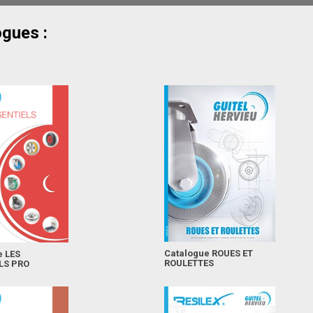
ogues :
Catalogue ROUES ET
e LES
ROULETTES
LS PRO