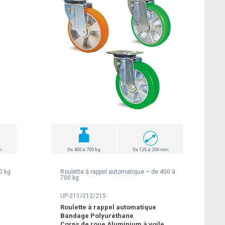
m
De 400 à 700 kg
De 125 à 200 mm
0 kg
Roulette à rappel automatique – de 400 à
700 kg
UP-211/212/215
Roulette à rappel automatique
Bandage Polyuréthane
Corps de roue Aluminium à voile