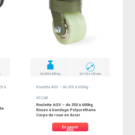
m
De 350 à 600 kg
De 110 à 150 mm
20 à
Roulette AGV – de 350 à 600kg
XP-248
Roulette AGV – de 350 à 600kg
 de
Roues à bandage Polyuréthane
Corps de roue en Acier
En savoir
plus