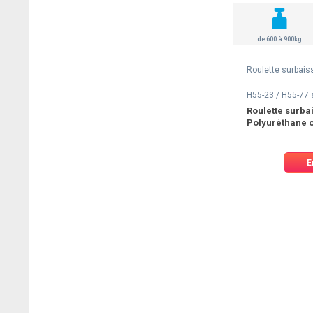
de 600 à 900kg
Roulette surbais
H55-23 / H55-77
Roulette surba
Polyuréthane 
E