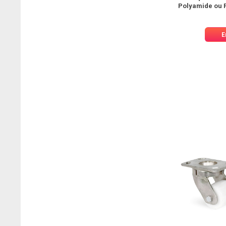
Polyamide ou 
E