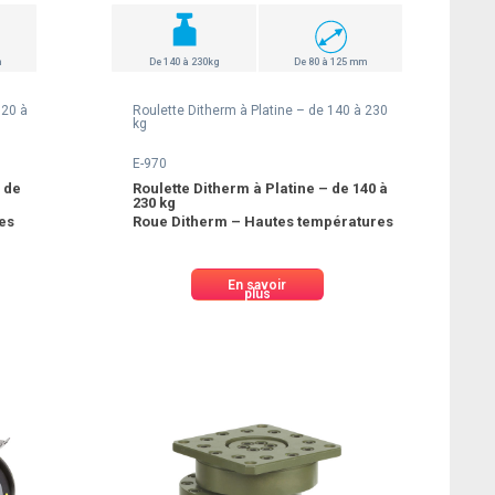
m
De 140 à 230kg
De 80 à 125 mm
120 à
Roulette Ditherm à Platine – de 140 à 230
kg
E-970
 de
Roulette Ditherm à Platine – de 140 à
230 kg
res
Roue Ditherm – Hautes températures
En savoir
plus