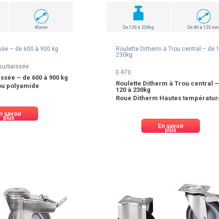
85mm
De 120 à 230kg
De 80 à 125 m
sée – de 600 à 900 kg
Roulette Ditherm à Trou central – de 
230kg
 surbaissée
E-970
issée – de 600 à 900 kg
Roulette Ditherm à Trou central –
ou polyamide
120 à 230kg
Roue Ditherm Hautes températu
n savoir
plus
En savoir
plus